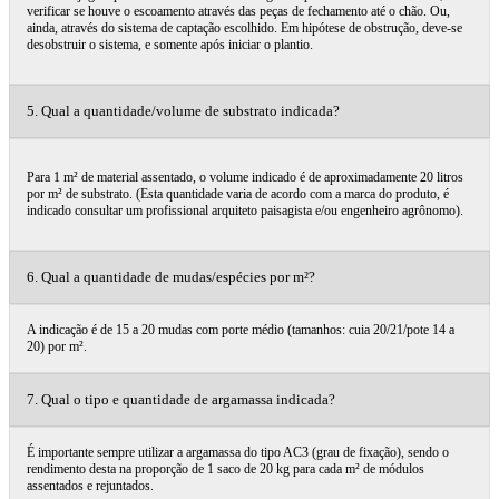
verificar se houve o escoamento através das peças de fechamento até o chão. Ou,
ainda, através do sistema de captação escolhido. Em hipótese de obstrução, deve-se
desobstruir o sistema, e somente após iniciar o plantio.
5. Qual a quantidade/volume de substrato indicada?
Para 1 m² de material assentado, o volume indicado é de aproximadamente 20 litros
por m² de substrato. (Esta quantidade varia de acordo com a marca do produto, é
indicado consultar um profissional arquiteto paisagista e/ou engenheiro agrônomo).
6. Qual a quantidade de mudas/espécies por m²?
A indicação é de 15 a 20 mudas com porte médio (tamanhos: cuia 20/21/pote 14 a
20) por m².
7. Qual o tipo e quantidade de argamassa indicada?
É importante sempre utilizar a argamassa do tipo AC3 (grau de fixação), sendo o
rendimento desta na proporção de 1 saco de 20 kg para cada m² de módulos
assentados e rejuntados.